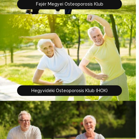
Fejér Megyei Osteoporosis Klub
Hegyvidéki Osteoporosis Klub (HOK)