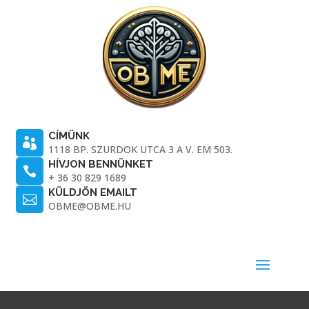
CÍMÜNK

1118 BP. SZURDOK UTCA 3 A V. EM 503.
HÍVJON BENNÜNKET

+ 36 30 829 1689
KÜLDJÖN EMAILT

OBME@OBME.HU