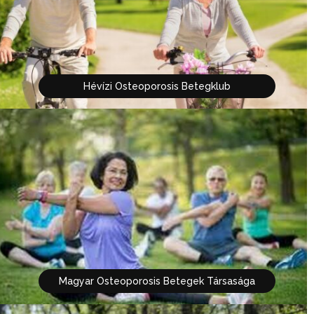
Hévízi Osteoporosis Betegklub
Magyar Osteoporosis Betegek Társasága