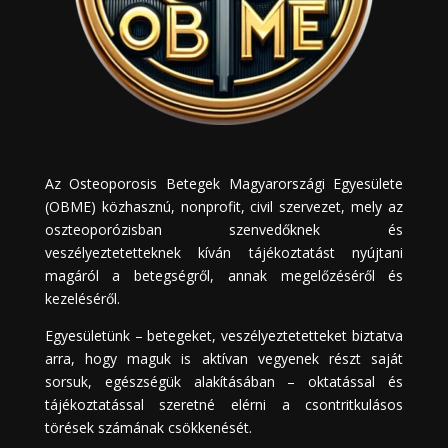
Az Osteoporosis Betegek Magyarországi Egyesülete
(OBME) közhasznú, nonprofit, civil szervezet, mely az
oszteoporózisban szenvedőknek és
veszélyeztetetteknek kíván tájékoztatást nyújtani
magáról a betegségről, annak megelőzéséről és
kezeléséről.
Egyesületünk – betegeket, veszélyeztetetteket biztatva
arra, hogy maguk is aktívan vegyenek részt saját
sorsuk, egészségük alakításában – oktatással és
tájékoztatással szeretné elérni a csontritkulásos
törések számának csökkenését.