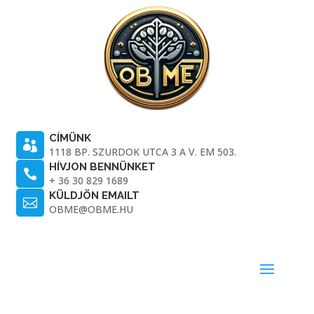
CÍMÜNK

1118 BP. SZURDOK UTCA 3 A V. EM 503.
HÍVJON BENNÜNKET

+ 36 30 829 1689
KÜLDJÖN EMAILT

OBME@OBME.HU