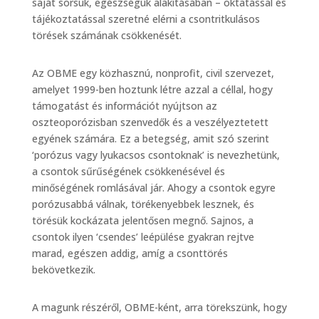
saját sorsuk, egészségük alakításában – oktatással és
tájékoztatással szeretné elérni a csontritkulásos
törések számának csökkenését.
Az OBME egy közhasznú, nonprofit, civil szervezet,
amelyet 1999-ben hoztunk létre azzal a céllal, hogy
támogatást és információt nyújtson az
oszteoporózisban szenvedők és a veszélyeztetett
egyének számára. Ez a betegség, amit szó szerint
‘porózus vagy lyukacsos csontoknak’ is nevezhetünk,
a csontok sűrűségének csökkenésével és
minőségének romlásával jár. Ahogy a csontok egyre
porózusabbá válnak, törékenyebbek lesznek, és
törésük kockázata jelentősen megnő. Sajnos, a
csontok ilyen ‘csendes’ leépülése gyakran rejtve
marad, egészen addig, amíg a csonttörés
bekövetkezik.
A magunk részéről, OBME-ként, arra törekszünk, hogy