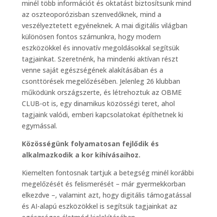
minél több információt és oktatást biztosítsunk mind
az oszteoporózisban szenvedőknek, mind a
veszélyeztetett egyéneknek. A mai digitális világban
különösen fontos számunkra, hogy modern
eszközökkel és innovatív megoldásokkal segítsük
tagjainkat. Szeretnénk, ha mindenki aktívan részt
venne saját egészségének alakításában és a
csonttörések megelőzésében. Jelenleg 26 klubban
működünk országszerte, és létrehoztuk az OBME
CLUB-ot is, egy dinamikus közösségi teret, ahol
tagjaink valódi, emberi kapcsolatokat építhetnek ki
egymással.
Közösségünk folyamatosan fejlődik és
alkalmazkodik a kor kihívásaihoz.
Kiemelten fontosnak tartjuk a betegség minél korábbi
megelőzését és felismerését – már gyermekkorban
elkezdve –, valamint azt, hogy digitális támogatással
és AI-alapú eszközökkel is segítsük tagjainkat az