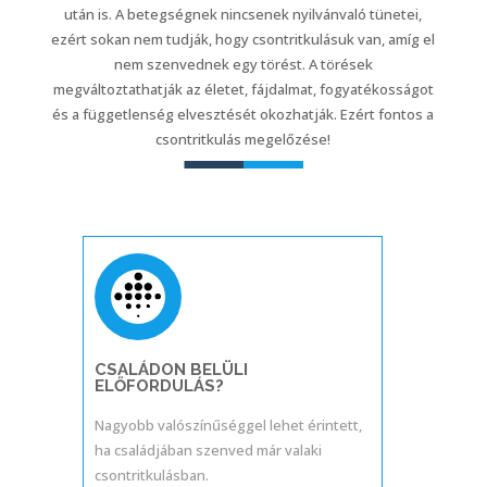
után is. A betegségnek nincsenek nyilvánvaló tünetei,
ezért sokan nem tudják, hogy csontritkulásuk van, amíg el
nem szenvednek egy törést. A törések
megváltoztathatják az életet, fájdalmat, fogyatékosságot
és a függetlenség elvesztését okozhatják. Ezért fontos a
csontritkulás megelőzése!
CSALÁDON BELÜLI
ELŐFORDULÁS?
Nagyobb valószínűséggel lehet érintett,
ha családjában szenved már valaki
csontritkulásban.