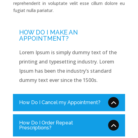
reprehenderit in voluptate velit esse cillum dolore eu
fugiat nulla pariatur.
HOW DO I MAKE AN
APPOINTMENT?
Lorem Ipsum is simply dummy text of the
printing and typesetting industry. Lorem
Ipsum has been the industry’s standard
dummy text ever since the 1500s.
How Do I Cancel my Appointment?
How Do I Order Repeat
Prescriptions?