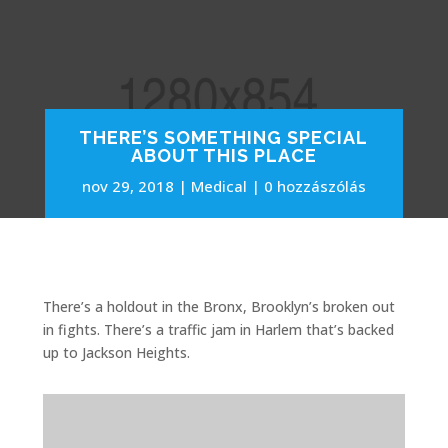
THERE’S SOMETHING SPECIAL
ABOUT THIS PLACE
nov 29, 2018
Medical
0 hozzászólás
There’s a holdout in the Bronx, Brooklyn’s broken out
in fights. There’s a traffic jam in Harlem that’s backed
up to Jackson Heights.