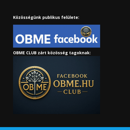
Közösségünk publikus felülete:
OBME CLUB zárt közösség tagoknak: