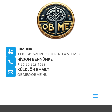
CÍMÜNK

1118 BP. SZURDOK UTCA 3 A V. EM 503.
HÍVJON BENNÜNKET

+ 36 30 829 1689
KÜLDJÖN EMAILT

OBME@OBME.HU