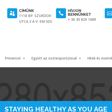
CÍMÜNK
HÍVJON


BENNÜNKET
1118 BP. SZURDOK
+ 36 30 829 1689
UTCA 3 A V. EM 503.
Prevenció
Együtt az oszteoporózissal
Hírek és esem
STAYING HEALTHY AS YOU AGE