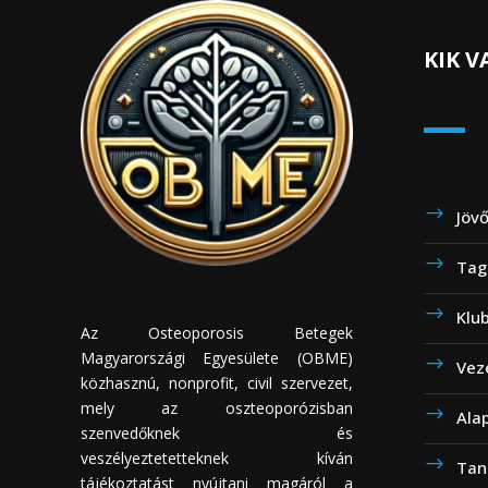
KIK 
Jöv
Tag
Klu
Az Osteoporosis Betegek
Magyarországi Egyesülete (OBME)
Vez
közhasznú, nonprofit, civil szervezet,
mely az oszteoporózisban
Ala
szenvedőknek és
veszélyeztetetteknek kíván
Tan
tájékoztatást nyújtani magáról a