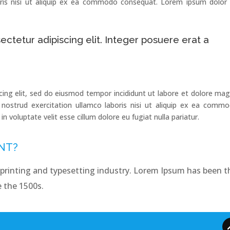
oris nisi ut aliquip ex ea commodo consequat. Lorem ipsum dolor 
ctetur adipiscing elit. Integer posuere erat a
cing elit, sed do eiusmod tempor incididunt ut labore et dolore ma
nostrud exercitation ullamco laboris nisi ut aliquip ex ea comm
in voluptate velit esse cillum dolore eu fugiat nulla pariatur.
NT?
printing and typesetting industry. Lorem Ipsum has been t
 the 1500s.