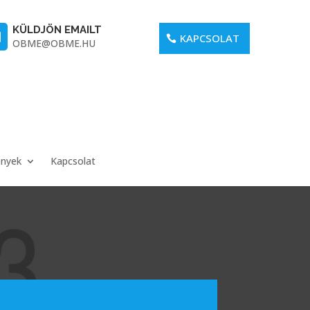
KÜLDJÖN EMAILT

KAPCSOLAT
OBME@OBME.HU
ények
Kapcsolat