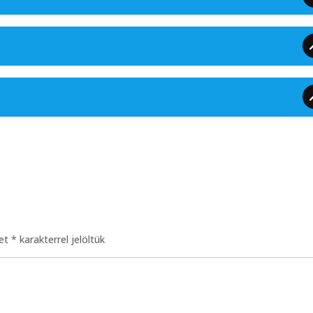
ket
*
karakterrel jelöltük