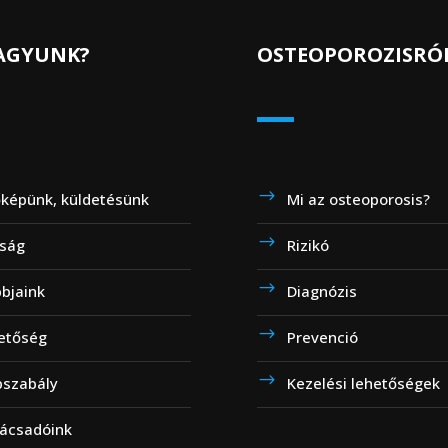
VAGYUNK?
OSTEOPOROZISRÓ
őképünk, küldetésünk
Mi az osteoporosis?
ság
Rizikó
bbjaink
Diagnózis
etőség
Prevenció
pszabály
Kezelési lehetőségek
ácsadóink