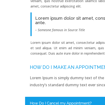
veniam, quis nostrud exercitation ullamco lab
amet, consectetur adipiscing elit.
Lorem ipsum dolor sit amet, conse
ante.
– Someone famous in Source Title
Lorem ipsum dolor sit amet, consectetur adipis
et sed aliqua. Ut enim ad minim veniam, quis 
consequat. Duis aute irure dolor in reprehenderit 
HOW DO I MAKE AN APPOINTME
Lorem Ipsum is simply dummy text of the 
industry’s standard dummy text ever since
How Do I Cancel my Appointment?