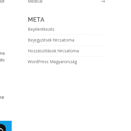
sit
Medical
META
Bejelentkezés
Bejegyzések hírcsatorna
Hozzászólások hírcsatorna
gna
odo
WordPress Magyarország
he