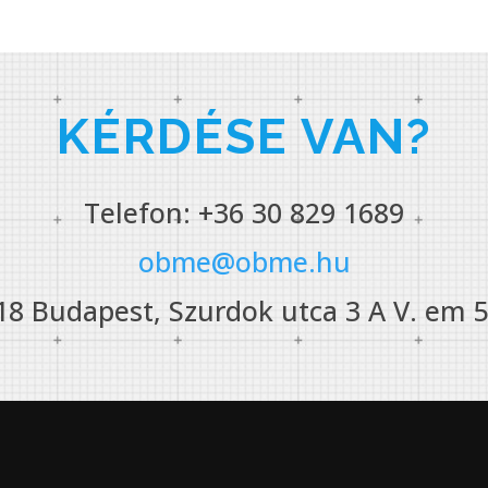
KÉRDÉSE VAN?
Telefon: +36 30 829 1689
obme@obme.hu
18 Budapest, Szurdok utca 3 A V. em 5