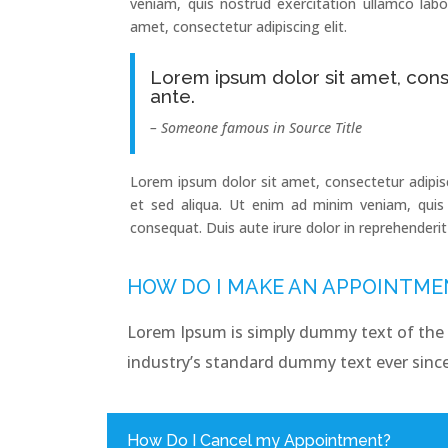
veniam, quis nostrud exercitation ullamco lab
amet, consectetur adipiscing elit.
Lorem ipsum dolor sit amet, conse
ante.
– Someone famous in Source Title
Lorem ipsum dolor sit amet, consectetur adipis
et sed aliqua. Ut enim ad minim veniam, quis 
consequat. Duis aute irure dolor in reprehenderit 
HOW DO I MAKE AN APPOINTME
Lorem Ipsum is simply dummy text of the 
industry’s standard dummy text ever since
How Do I Cancel my Appointment?