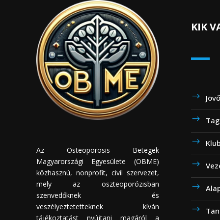
KIK 
Jöv
Tag
Klu
Az Osteoporosis Betegek
Magyarországi Egyesülete (OBME)
Vez
közhasznú, nonprofit, civil szervezet,
mely az oszteoporózisban
Ala
szenvedőknek és
veszélyeztetetteknek kíván
Tan
tájékoztatást nyújtani magáról a