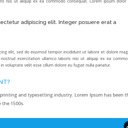
oris nisi ut aliquip ex ea commodo consequat. Lorem ipsum dolor 
ctetur adipiscing elit. Integer posuere erat a
cing elit, sed do eiusmod tempor incididunt ut labore et dolore ma
nostrud exercitation ullamco laboris nisi ut aliquip ex ea comm
in voluptate velit esse cillum dolore eu fugiat nulla pariatur.
NT?
printing and typesetting industry. Lorem Ipsum has been t
 the 1500s.