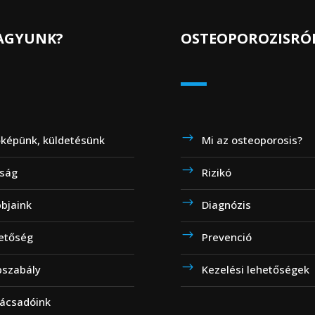
VAGYUNK?
OSTEOPOROZISRÓ
őképünk, küldetésünk
Mi az osteoporosis?
ság
Rizikó
bbjaink
Diagnózis
etőség
Prevenció
pszabály
Kezelési lehetőségek
ácsadóink