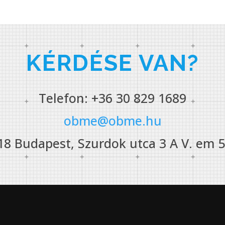
KÉRDÉSE VAN?
Telefon: +36 30 829 1689
obme@obme.hu
18 Budapest, Szurdok utca 3 A V. em 5