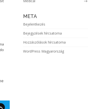
sit
Medical
META
Bejelentkezés
Bejegyzések hírcsatorna
Hozzászólások hírcsatorna
gna
odo
WordPress Magyarország
he