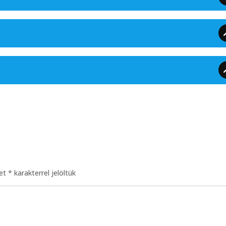
ket
*
karakterrel jelöltük