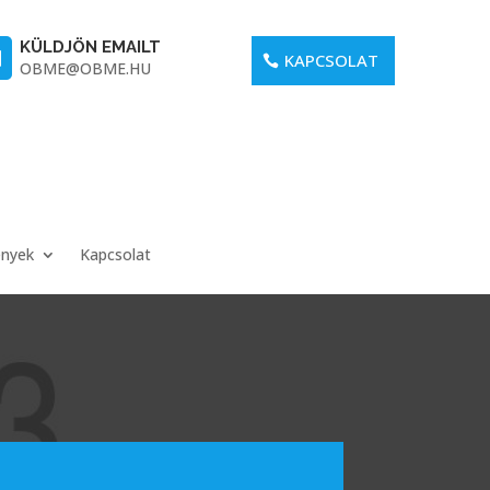
KÜLDJÖN EMAILT

KAPCSOLAT
OBME@OBME.HU
ények
Kapcsolat