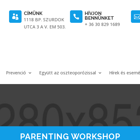
CÍMÜNK
HÍVJON


BENNÜNKET
1118 BP. SZURDOK
+ 36 30 829 1689
UTCA 3 A V. EM 503.
Prevenció
Együtt az oszteoporózissal
Hírek és esem
PARENTING WORKSHOP